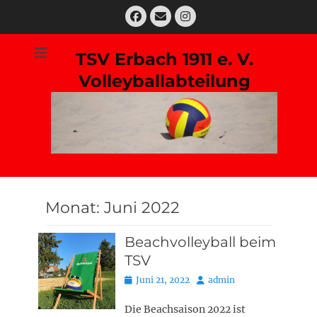
Zum
Facebook
E-
Instagram
Inhalt
Mail
springen
TSV Erbach 1911 e. V.
Volleyballabteilung
Suchen
nach:
Monat:
Juni 2022
Beachvolleyball beim
TSV
Posted
Autor
Juni 21, 2022
admin
on
Die Beachsaison 2022 ist