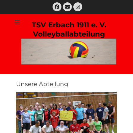
Zum
Facebook
E-
Instagram
Inhalt
Mail
springen
TSV Erbach 1911 e. V.
Volleyballabteilung
Suchen
nach:
Unsere Abteilung